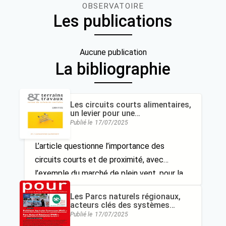
des
OBSERVATOIRE
Les publications
publications
Aucune publication
La bibliographie
Les circuits courts alimentaires,
un levier pour une
consommation plus durable ?
Publié le
17/07/2025
Le cas d’un marché de plein vent
L’article questionne l’importance des
circuits courts et de proximité, avec
l’exemple du marché de plein vent, pour la
diffusion et l’adoption de pratiques
Les Parcs naturels régionaux,
alimentaires plus durables
acteurs clés des systèmes
alimentaires territorialisés,
Publié le
17/07/2025
Innover pour développer les