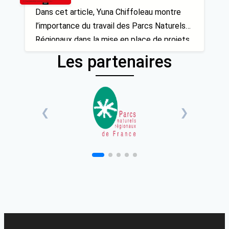
circuits courts alimentaires
Dans cet article, Yuna Chiffoleau montre
l’importance du travail des Parcs Naturels
Régionaux dans la mise en place de projets
alimentaires territoriaux et l’accompagnent
Les partenaires
du développement de circuits courts et de
proximité