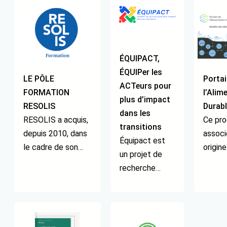
ÉQUIPACT,
ÉQUIPer les
LE PÔLE
Portai
ACTeurs pour
FORMATION
l’Alim
plus d’impact
RESOLIS
Durabl
dans les
RESOLIS a acquis,
Ce pr
transitions
depuis 2010, dans
associ
Équipact est
le cadre de son
origine
un projet de
objet social et
conso
recherche
grâce à son fort
d’acte
participative
ancrage
forte
impliquant un
universitaire, une
impliq
consortium de
véritable expertise
domai
7 associations,