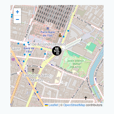
+
−
Leaflet
|
©
OpenStreetMap
contributors