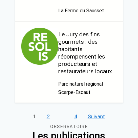
La Ferme du Sausset
Le Jury des fins
gourmets : des
habitants
récompensent les
producteurs et
restaurateurs locaux
Parc naturel régional
Scarpe-Escaut
Pagination
1
2
…
4
Suivant
des
OBSERVATOIRE
Les publications
publications