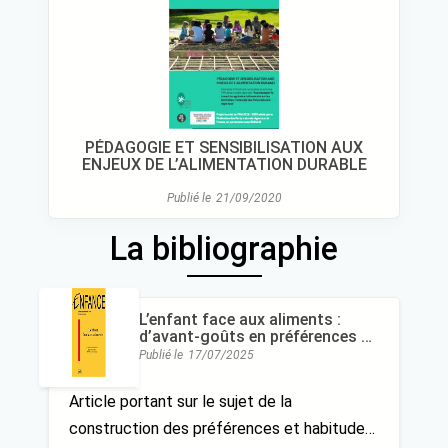
PÉDAGOGIE ET SENSIBILISATION AUX
ENJEUX DE L’ALIMENTATION DURABLE
Publié le
21/09/2020
La bibliographie
L’enfant face aux aliments :
d’avant-goûts en préférences en
programation, Benoit Schaal et
Publié le
17/07/2025
Robert Soussignan
Article portant sur le sujet de la
construction des préférences et habitudes