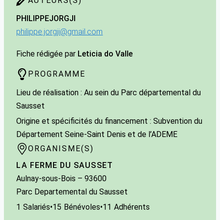
AUTEURS(S)
PHILIPPE
JORGJI
philippe.jorgji@gmail.com
Fiche rédigée par
Leticia do Valle
PROGRAMME
Lieu de réalisation : Au sein du Parc départemental du
Sausset
Origine et spécificités du financement : Subvention du
Département Seine-Saint Denis et de l’ADEME
ORGANISME(S)
LA FERME DU SAUSSET
Aulnay-sous-Bois
– 93600
Parc Departemental du Sausset
1
Salariés
•
15
Bénévoles
•
11
Adhérents