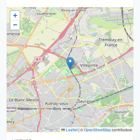
+
−
Leaflet
|
©
OpenStreetMap
contributors