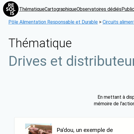
Aller
Thématique
Cartographique
Observatoires dédiés
Publi
au
contenu
Pôle Alimentation Responsable et Durable
>
Circuits alimen
Thématique
Drives et distributeu
En mettant à disp
mémoire de l’action
Pa’dou, un exemple de