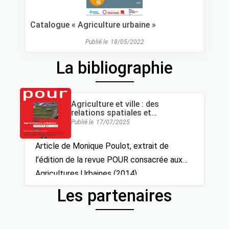
Catalogue « Agriculture urbaine »
Publié le
18/05/2022
La bibliographie
Agriculture et ville : des
relations spatiales et
fonctionnelles en
Publié le
17/07/2025
réaménagement
Article de Monique Poulot, extrait de
l’édition de la revue POUR consacrée aux
Agricultures Urbaines (2014)
Les partenaires