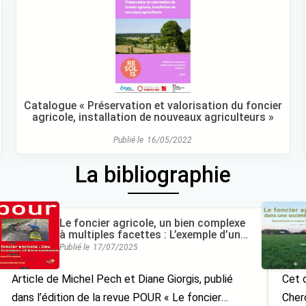
Catalogue « Préservation et valorisation du foncier
agricole, installation de nouveaux agriculteurs »
Publié le
16/05/2022
La bibliographie
Le foncier agricole, un bien complexe
à multiples facettes : L’exemple d’un
projet d’acquisition collective en
Publié le
17/07/2025
région PACA
Article de Michel Pech et Diane Giorgis, publié
Cet 
dans l’édition de la revue POUR « Le foncier
Cher