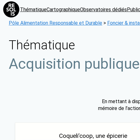
Aller
Thématique
Cartographique
Observatoires dédiés
Publi
au
contenu
Pôle Alimentation Responsable et Durable
>
Foncier & insta
Thématique
Acquisition publique
En mettant à disp
mémoire de l’action
Coqueli’coop, une épicerie