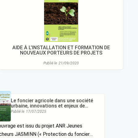
AIDE À L’INSTALLATION ET FORMATION DE
NOUVEAUX PORTEURS DE PROJETS
Publié le
21/09/2020
Le foncier agricole dans une société
urbaine, innovations et enjeux de
justice, Coline Perrin, Brigitte
Publié le
17/07/2025
Nougarèdes
ouvrage est issu du projet ANR Jeunes
cheurs JASMINN (« Protection du foncier