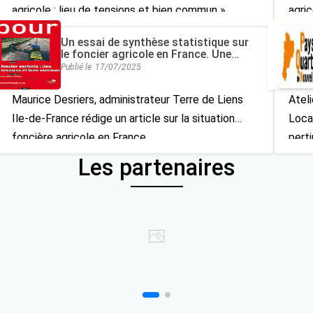
agricole : lieu de tensions et bien commun »
agric
(2013/4, n°220), qui regroupe des articles et
just
Un essai de synthèse statistique sur
réflexions sur le foncier agricole
l’UMR
le foncier agricole en France. Une
situation de plus en plus complexe
enjeu
Publié le
17/07/2025
dominée par le fermage
périu
Maurice Desriers, administrateur Terre de Liens
Atel
Ile-de-France rédige un article sur la situation
Loca
foncière agricole en France
perti
d’une
Les partenaires