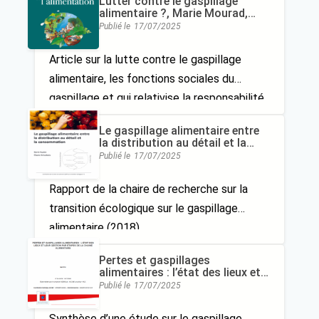
Lutter contre le gaspillage
alimentaire ?, Marie Mourad,
Nicolas Bricas
Publié le
17/07/2025
Article sur la lutte contre le gaspillage
alimentaire, les fonctions sociales du
gaspillage et qui relativise la responsabilité
des consommateurs. Cet article est publié
Le gaspillage alimentaire entre
dans l’ouvrage Une Ecologie de
la distribution au détail et la
consommation, René Audet,
l’Alimentation, paru aux éditions Quae en
Publié le
17/07/2025
Elise Brisebois
2021
Rapport de la chaire de recherche sur la
transition écologique sur le gaspillage
alimentaire (2018)
Pertes et gaspillages
alimentaires : l’état des lieux et
leur gestion par étapes de la
Publié le
17/07/2025
chaîne alimentaire
Synthèse d’une étude sur le gaspillage