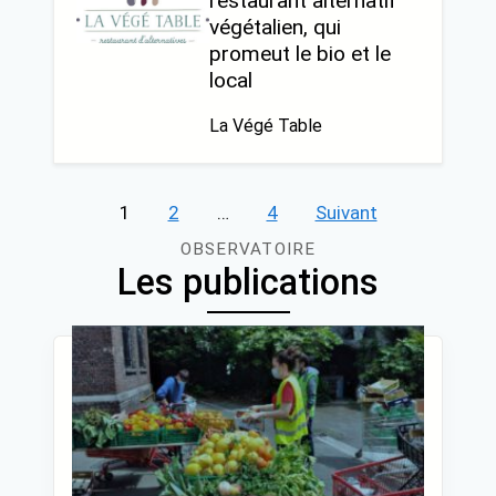
restaurant alternatif
végétalien, qui
promeut le bio et le
local
La Végé Table
Pagination
1
2
…
4
Suivant
des
OBSERVATOIRE
Les publications
publications