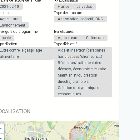
Date de lecture de la fiche
Localisation
2021-02-10
France
calvados
maine
Type de structure
Agriculture
Association, collectif, ONG
Environnement
vergure du programme
Bénéficiaires
Locale
Agriculteurs
Chômeurs
pe d’action
Type d’objectif
Lutte contre le gaspillage
Aide et insertion (personnes
alimentaire
handicapées/chômeurs…)
Réduction/traitement des
déchets, économie circulaire
Maintien et/ou création
direct(e) d’emplois
Création de dynamiques
économiques
OCALISATION
+
−