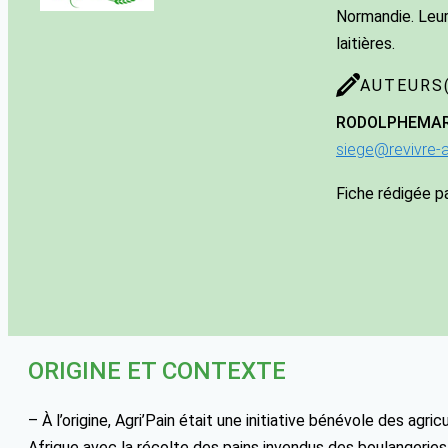
Normandie. Leur
laitières.
AUTEURS(
RODOLPHE
MA
siege@revivre-
Fiche rédigée p
ORIGINE ET CONTEXTE
– À l’origine, Agri’Pain était une initiative bénévole des agric
Afrique avec la récolte des pains invendus des boulangeries 