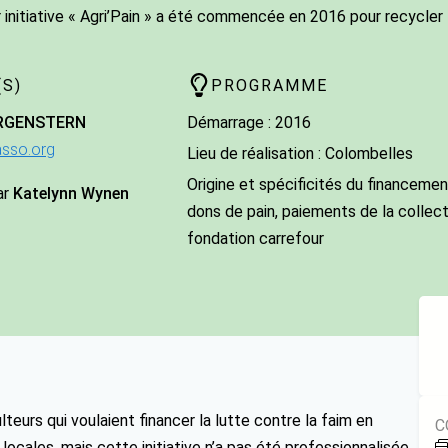
 initiative « Agri’Pain » a été commencée en 2016 pour recycler 
S)
PROGRAMME
RGENSTERN
Démarrage : 2016
asso.org
Lieu de réalisation : Colombelles
Origine et spécificités du financement
ar
Katelynn Wynen
dons de pain, paiements de la collecti
fondation carrefour
ulteurs qui voulaient financer la lutte contre la faim en
C
locales, mais cette initiative n’a pas été professionnalisée