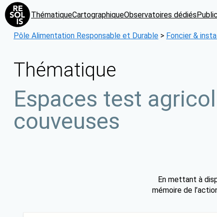
Aller
Thématique
Cartographique
Observatoires dédiés
Publi
au
contenu
Pôle Alimentation Responsable et Durable
>
Foncier & insta
Thématique
Espaces test agricol
couveuses
En mettant à disp
mémoire de l’action