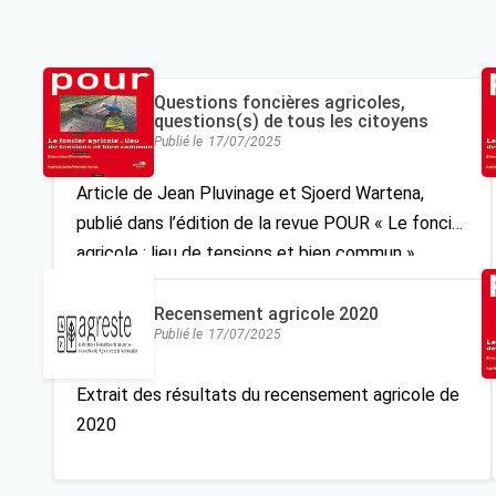
Questions foncières agricoles,
questions(s) de tous les citoyens
Publié le
17/07/2025
Article de Jean Pluvinage et Sjoerd Wartena,
publié dans l’édition de la revue POUR « Le foncier
agricole : lieu de tensions et bien commun »
(2013/4, n°220), qui regroupe des articles et
réflexions sur le foncier agricole
Recensement agricole 2020
Publié le
17/07/2025
Extrait des résultats du recensement agricole de
2020