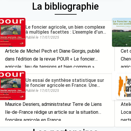
La bibliographie
Le foncier agricole, un bien complexe
à multiples facettes : L’exemple d’un
projet d’acquisition collective en
Publié le
17/07/2025
région PACA
Article de Michel Pech et Diane Giorgis, publié
Cet 
dans l’édition de la revue POUR « Le foncier
Cher
agricole : lieu de tensions et bien commun »
agric
(2013/4, n°220), qui regroupe des articles et
just
Un essai de synthèse statistique sur
réflexions sur le foncier agricole
l’UMR
le foncier agricole en France. Une
situation de plus en plus complexe
enjeu
Publié le
17/07/2025
dominée par le fermage
périu
Maurice Desriers, administrateur Terre de Liens
Atel
Ile-de-France rédige un article sur la situation
Loca
foncière agricole en France
perti
d’une