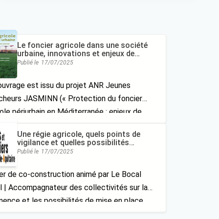
Le foncier agricole dans une société
urbaine, innovations et enjeux de
justice, Coline Perrin, Brigitte
Publié le
17/07/2025
Nougarèdes
ouvrage est issu du projet ANR Jeunes
cheurs JASMINN (« Protection du foncier
ole périurbain en Méditerranée : enjeux de
ice et innovations foncières »)coordonné à
Une régie agricole, quels points de
 Innovation (Montpellier). Il s’intéresse aux
vigilance et quelles possibilités
d’action ?, Compte rendu d’atelier –
x liés au foncier agricole en zone urbaine et
Publié le
17/07/2025
régie agricole, le Bocal Local
rbaine.
ier de co-construction animé par Le Bocal
l | Accompagnateur des collectivités sur la
nence et les possibilités de mise en place
 régie agricole sur leur territoire.