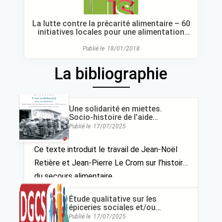
La lutte contre la précarité alimentaire – 60
initiatives locales pour une alimentation
solidaire
Publié le
18/01/2018
La bibliographie
Une solidarité en miettes.
Socio-histoire de l’aide
alimentaire des années 1930 à
Publié le
17/07/2025
nos jours
Ce texte introduit le travail de Jean-Noël
Retière et Jean-Pierre Le Crom sur l’histoire
du secours alimentaire
Étude qualitative sur les
épiceries sociales et/ou
solidaires (concept et
Publié le
17/07/2025