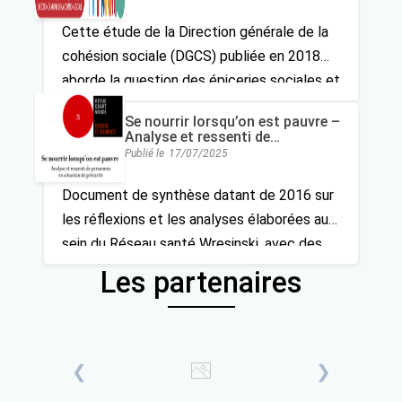
fonctionnement)
Cette étude de la Direction générale de la
cohésion sociale (DGCS) publiée en 2018
aborde la question des épiceries sociales et
solidaires et de leur réseau.
Se nourrir lorsqu’on est pauvre –
Analyse et ressenti de
personnes en situation de
Publié le
17/07/2025
précarité
Document de synthèse datant de 2016 sur
les réflexions et les analyses élaborées au
sein du Réseau santé Wresinski, avec des
militants Quart Monde, sur ce que
Les partenaires
représente l’acte de se nourrir et de nourrir
les siens en situation de précarité. Un
premier pas pour avancer vers des solutions
durables