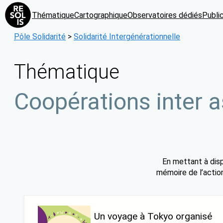
Aller
Thématique
Cartographique
Observatoires dédiés
Publi
au
contenu
Pôle Solidarité
>
Solidarité Intergénérationnelle
Thématique
Coopérations inter a
En mettant à disp
mémoire de l’action
Un voyage à Tokyo organisé