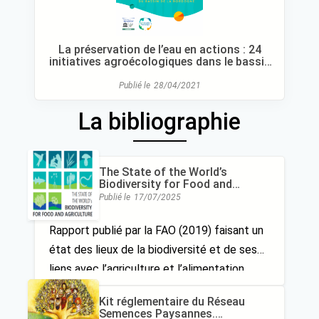
La préservation de l’eau en actions : 24
initiatives agroécologiques dans le bassin
de la Dordogne
Publié le
28/04/2021
La bibliographie
The State of the World’s
Biodiversity for Food and
Agriculture (FAO)
Publié le
17/07/2025
Rapport publié par la FAO (2019) faisant un
état des lieux de la biodiversité et de ses
liens avec l’agriculture et l’alimentation
Kit réglementaire du Réseau
Semences Paysannes.