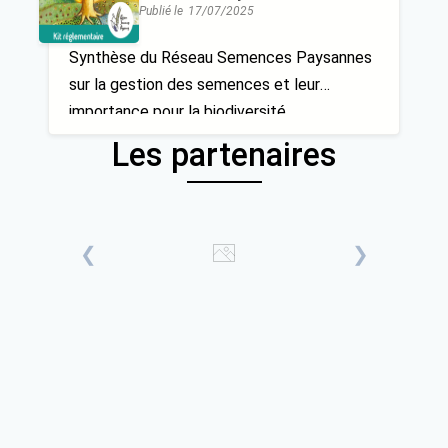
Comprendre le cadre existant :
Publié le
17/07/2025
quelles ouvertures pour cultiver
la biodiversité.
Synthèse du Réseau Semences Paysannes
sur la gestion des semences et leur
importance pour la biodiversité
Les partenaires