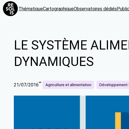
Aller
Thématique
Cartographique
Observatoires dédiés
Publi
au
contenu
LE SYSTÈME ALIME
DYNAMIQUES
•
•
21/07/2016
Agriculture et alimentation
Développement te