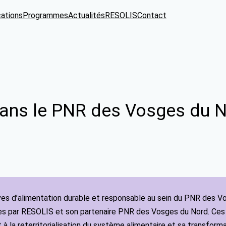
cations
Programmes
Actualités
RESOLIS
Contact
: dans le PNR des Vosges du 
ves d’alimentation durable et responsable au sein du PNR des Vo
ées par RESOLIS et son partenaire PNR des Vosges du Nord. Ces ac
 la reterritorialisation du système alimentaire et sa transforma