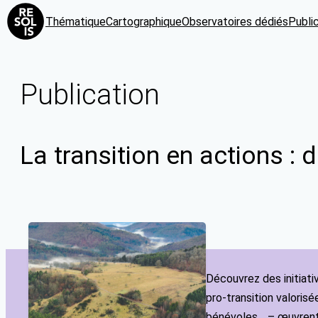
Thématique
Cartographique
Observatoires dédiés
Publi
Publication
La transition en actions 
Découvrez des initiati
pro-transition valoris
bénévoles… – œuvrent à