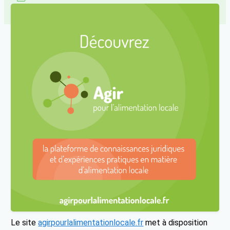
Le site
agirpourlalimentationlocale.fr
met à disposition