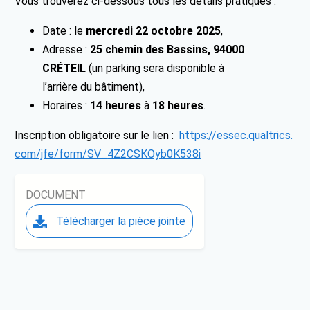
Vous trouverez ci-dessous tous les détails pratiques :
Date :
le
mercredi 22 octobre 2025
,
Adresse :
25 chemin des Bassins, 94000
CRÉTEIL
(un parking sera disponible à
l’arrière du bâtiment),
Horaires :
14 heures
à
18 heures
.
Inscription obligatoire sur le lien :
https://essec.qualtrics.
com/jfe/form/SV_
4Z2CSKOyb0K538i
DOCUMENT
Télécharger la pièce jointe