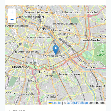
+
−
Leaflet
|
©
OpenStreetMap
contributors