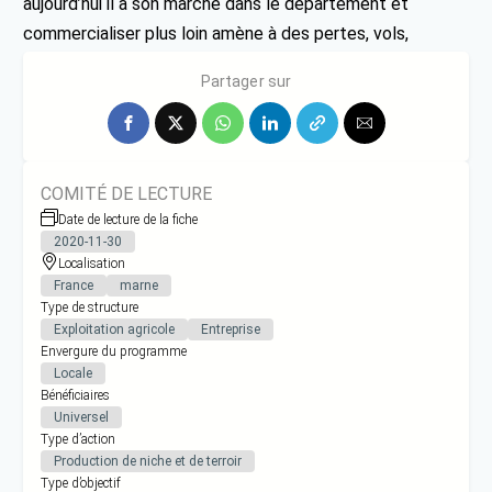
aujourd’hui il a son marché dans le département et
commercialiser plus loin amène à des pertes, vols,
détérioration de la qualité du produit.
Partager sur
COMITÉ DE LECTURE
Date de lecture de la fiche
2020-11-30
Localisation
France
marne
Type de structure
Exploitation agricole
Entreprise
Envergure du programme
Locale
Bénéficiaires
Universel
Type d’action
Production de niche et de terroir
Type d’objectif