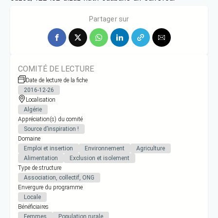
commercial-a-
Partager sur
COMITÉ DE LECTURE
Date de lecture de la fiche
2016-12-26
Localisation
Algérie
Appréciation(s) du comité
Source d’inspiration !
Domaine
Emploi et insertion
Environnement
Agriculture
Alimentation
Exclusion et isolement
Type de structure
Association, collectif, ONG
Envergure du programme
Locale
Bénéficiaires
Femmes
Population rurale