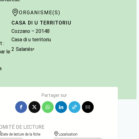
ORGANISME(S)
CASA DI U TERRITORIU
Cozzano
– 20148
Casa di u territoriu
 :
2
Salariés
•
ar le
a
Partager sur
OMITÉ DE LECTURE
Date de lecture de la fiche
Localisation