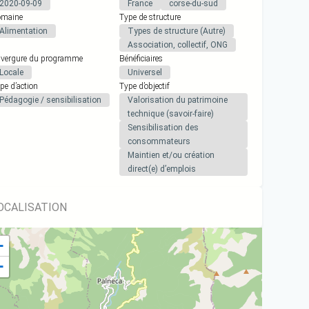
2020-09-09
France
corse-du-sud
maine
Type de structure
Alimentation
Types de structure (Autre)
Association, collectif, ONG
vergure du programme
Bénéficiaires
Locale
Universel
pe d’action
Type d’objectif
Pédagogie / sensibilisation
Valorisation du patrimoine
technique (savoir-faire)
Sensibilisation des
consommateurs
Maintien et/ou création
direct(e) d’emplois
OCALISATION
+
−