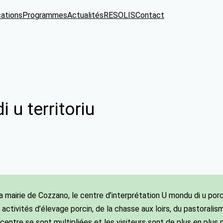
cations
Programmes
Actualités
RESOLIS
Contact
 u territoriu
e la mairie de Cozzano, le centre d’interprétation U mondu di u por
ctivités d’élevage porcin, de la chasse aux loirs, du pastoralism
 centre se sont multipliées et les visiteurs sont de plus en plus