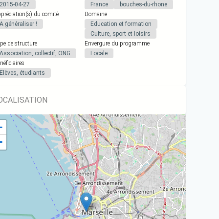
2015-04-27
France
bouches-du-rhone
préciation(s) du comité
Domaine
A généraliser !
Education et formation
Culture, sport et loisirs
pe de structure
Envergure du programme
Association, collectif, ONG
Locale
néficiaires
Elèves, étudiants
OCALISATION
+
−