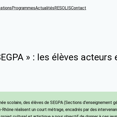
cations
Programmes
Actualités
RESOLIS
Contact
SEGPA » : les élèves acteurs 
ée scolaire, des élèves de SEGPA (Sections d’enseignement gén
Rhône réalisent un court métrage, encadrés par des intervenan
projet culturel et artistique a pour objectif de donner à ces je