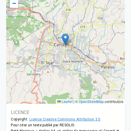
−
Leaflet
|
©
OpenStreetMap
contributors
LICENCE
Copyright:
Licence Creative Commons Attribution 3.0
Pour citer un texte publié par RESOLIS:
Petit Monique, « Atelier 44, un atelier de menuiserie où l’esprit et