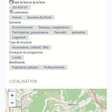
Date de lecture de la fiche
2014-07-07
Localisation
France
bouches-du-rhone
Domaine
Environnement
Réseaux, coopérations
Participation, gouvernance
Pauvreté
précarités
Logement
Type de structure
Association, collectif, ONG
Envergure du programme
Locale
Bénéficiaires
Population précaire
Professionnels
LOCALISATION
+
−