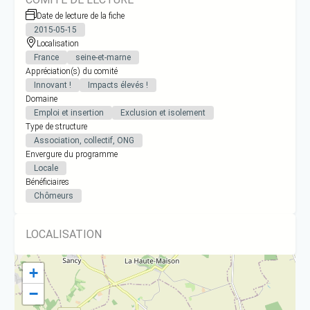
Date de lecture de la fiche
2015-05-15
Localisation
France
seine-et-marne
Appréciation(s) du comité
Innovant !
Impacts élevés !
Domaine
Emploi et insertion
Exclusion et isolement
Type de structure
Association, collectif, ONG
Envergure du programme
Locale
Bénéficiaires
Chômeurs
LOCALISATION
+
−