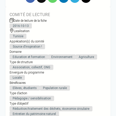
COMITÉ DE LECTURE
Date de lecture de la fiche
2016-10-13
Localisation
Tunisie
Appréciation(s) du comité
Source d’inspiration !
Domaine
Education et formation
Environnement
Agriculture
Type de structure
Association, collectif, ONG
Envergure du programme
Locale
Bénéficiaires
Elèves, étudiants
Population rurale
Type d’action
Pédagogie / sensibilisation
Type d’objectif
Réduction/traitement des déchets, économie circulaire
Entretien du patrimoine naturel