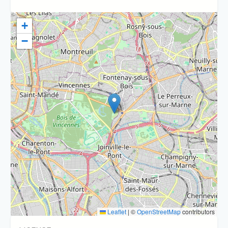
+
−
Leaflet
|
©
OpenStreetMap
contributors