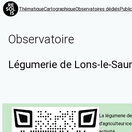
Thématique
Cartographique
Observatoires dédiés
Publi
Observatoire
Légumerie de Lons-le-Saun
La légumerie de
d’agriculteur·ice
activité.