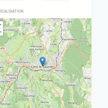
OCALISATION
+
−