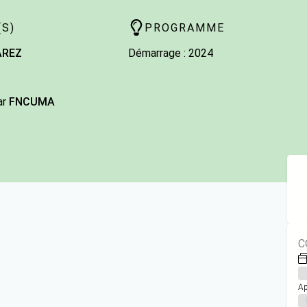
S)
PROGRAMME
AREZ
Démarrage : 2024
ar
FNCUMA
C
Ap