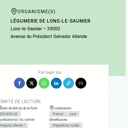
ORGANISME(S)
LÉGUMERIE DE LONS-LE-SAUNIER
Lons-le-Saunier
– 39000
Avenue du Président Salvador Allende
Partager sur
OMITÉ DE LECTURE
Date de lecture de la fiche
Localisation
2024-05-20
France
jura
préciation(s) du comité
Bénéficiaires
Impacts élevés !
Population rurale