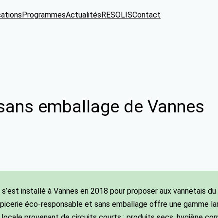
cations
Programmes
Actualités
RESOLIS
Contact
e sans emballage de Vannes
 s’est installé à Vannes en 2018 pour proposer aux vannetais du 
épicerie éco-responsable et sans emballage offre une gamme larg
locale provenant de circuits courts : produits secs, hygiène cor