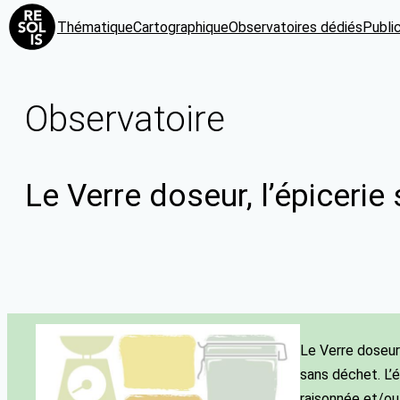
Thématique
Cartographique
Observatoires dédiés
Publi
Observatoire
Le Verre doseur, l’épiceri
Le Verre doseur
sans déchet. L’
raisonnée et/ou 