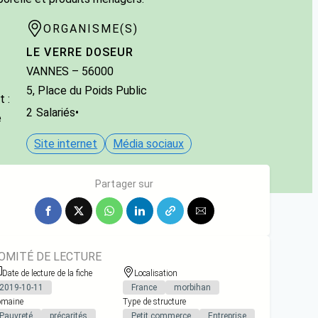
ORGANISME(S)
LE VERRE DOSEUR
VANNES
– 56000
5, Place du Poids Public
 :
2
Salariés
•
e
Site internet
Média sociaux
Partager sur
OMITÉ DE LECTURE
Date de lecture de la fiche
Localisation
2019-10-11
France
morbihan
maine
Type de structure
Pauvreté
précarités
Petit commerce
Entreprise