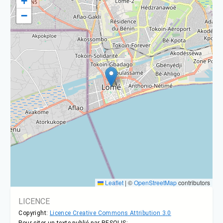
+
−
Leaflet
|
©
OpenStreetMap
contributors
LICENCE
Copyright:
Licence Creative Commons Attribution 3.0
Pour citer un texte publié par RESOLIS: