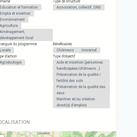
maine
Type de structure
Education et formation
Association, collectif, ONG
Emploi et insertion
Environnement
Agriculture
Aménagement,
développement local
vergure du programme
Bénéficiaires
Locale
Chômeurs
Universel
pe d’action
Type d’objectif
Agroécologie
Aide et insertion (personnes
handicapées/chômeurs…)
Préservation de la qualité /
fertilité des sols
Préservation de la qualité des
eaux
Maintien et/ou création
direct(e) d’emplois
OCALISATION