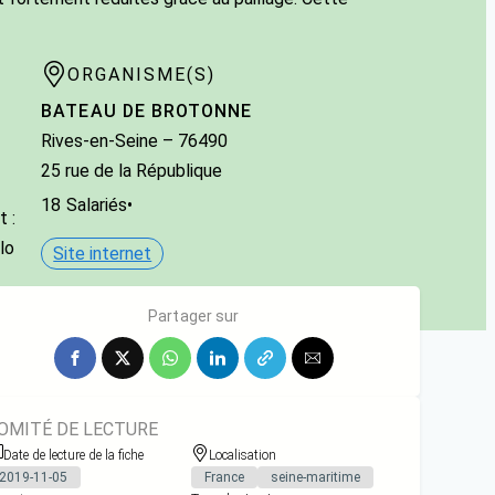
ORGANISME(S)
BATEAU DE BROTONNE
Rives-en-Seine
– 76490
25 rue de la République
18
Salariés
•
 :
lo
Site internet
Partager sur
OMITÉ DE LECTURE
Date de lecture de la fiche
Localisation
2019-11-05
France
seine-maritime