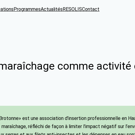
cations
Programmes
Actualités
RESOLIS
Contact
 maraîchage comme activité d
Brotonne» est une association d’insertion professionnelle en Ha
 maraîchage, réfléchi de façon à limiter l’impact négatif sur l’en
ux serres et aux filets anti-insectes et les dépenses en eau son