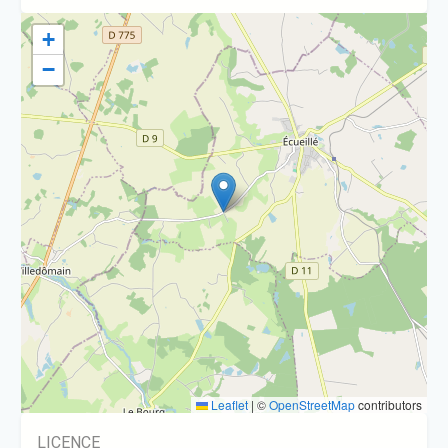
+
−
Leaflet
|
©
OpenStreetMap
contributors
LICENCE