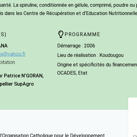
 santé. La spiruline, conditionnée en gélule, comprimé, poudre o
is dans les Centre de Récupération et d’Education Nutritionnell
S)
PROGRAMME
ANA
Démarrage : 2006
gue@yahoo.fr
Lieu de réalisation : Koudougou
oitation
Origine et spécificités du financement
OCADES, Etat
ar
Patrice N’GORAN,
pellier SupAgro
r l’Organisation Catholique pour le Développement