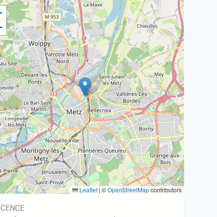
+
−
Leaflet
|
©
OpenStreetMap
contributors
ICENCE