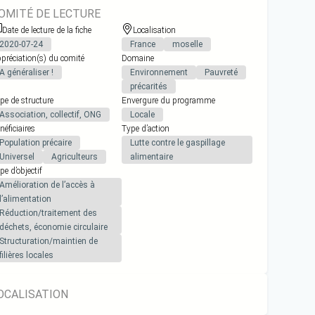
OMITÉ DE LECTURE
Date de lecture de la fiche
Localisation
2020-07-24
France
moselle
préciation(s) du comité
Domaine
A généraliser !
Environnement
Pauvreté
précarités
pe de structure
Envergure du programme
Association, collectif, ONG
Locale
néficiaires
Type d’action
Population précaire
Lutte contre le gaspillage
Universel
Agriculteurs
alimentaire
pe d’objectif
Amélioration de l’accès à
l’alimentation
Réduction/traitement des
déchets, économie circulaire
Structuration/maintien de
filières locales
OCALISATION