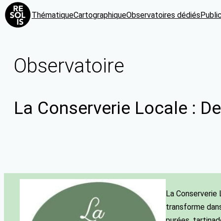
Thématique
Cartographique
Observatoires dédiés
Publi
Observatoire
La Conserverie Locale : De
La Conserverie 
transforme dans
purées, tartinad