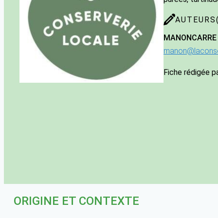
AUTEURS(
MANON
CARRE
manon@laconser
Fiche rédigée p
ORIGINE ET CONTEXTE