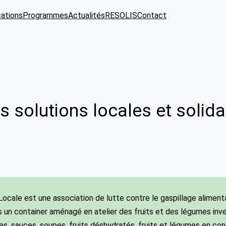
cations
Programmes
Actualités
RESOLIS
Contact
s solutions locales et solida
Locale est une association de lutte contre le gaspillage aliment
 un container aménagé en atelier des fruits et des légumes inve
es, sauces, soupes, fruits déshydratés, fruits et légumes en con