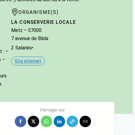
ORGANISME(S)
LA CONSERVERIE LOCALE
Metz
– 57000
7 avenue de Blida
2
Salariés
•
t : –
s –
Site internet
urs
e
Partager sur