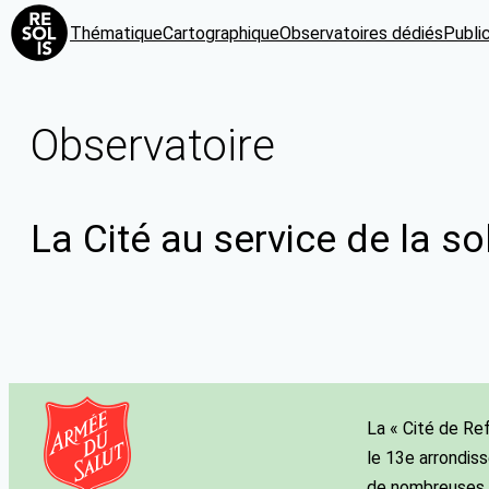
Thématique
Cartographique
Observatoires dédiés
Publi
Observatoire
La Cité au service de la sol
La « Cité de Re
le 13e arrondis
de nombreuses a