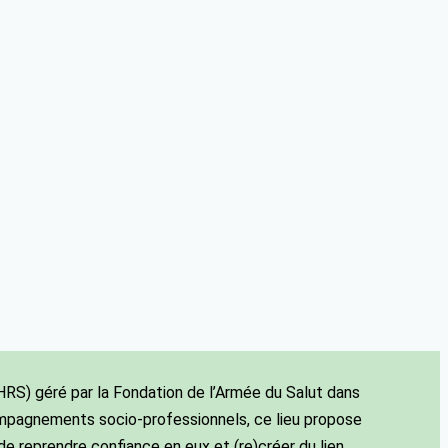
HRS) géré par la Fondation de l’Armée du Salut dans
mpagnements socio-professionnels, ce lieu propose
e reprendre confiance en eux et (re)créer du lien