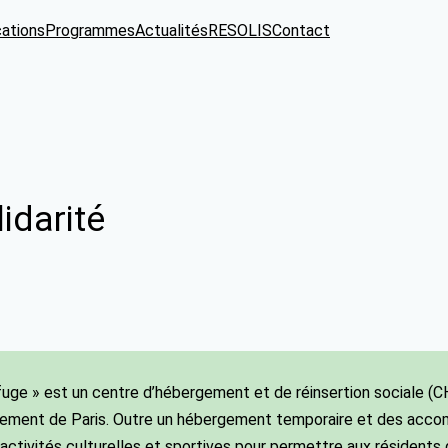
cations
Programmes
Actualités
RESOLIS
Contact
idarité
fuge » est un centre d’hébergement et de réinsertion sociale (C
sement de Paris. Outre un hébergement temporaire et des acco
ctivités culturelles et sportives pour permettre aux résidents d