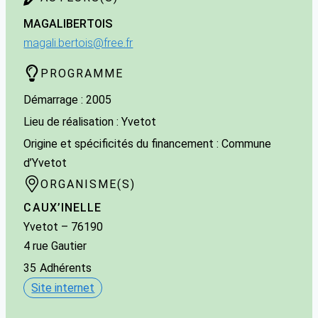
MAGALI
BERTOIS
magali.bertois@free.fr
PROGRAMME
Démarrage : 2005
Lieu de réalisation : Yvetot
Origine et spécificités du financement : Commune
d’Yvetot
ORGANISME(S)
CAUX’INELLE
Yvetot
– 76190
4 rue Gautier
35
Adhérents
Site internet