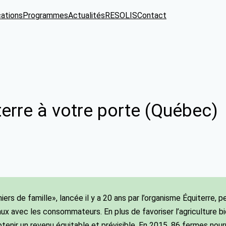
cations
Programmes
Actualités
RESOLIS
Contact
terre à votre porte (Québec)
rmiers de famille», lancée il y a 20 ans par l’organisme Équiterre
aux avec les consommateurs. En plus de favoriser l’agriculture b
obtenir un revenu équitable et prévisible. En 2015, 86 fermes no