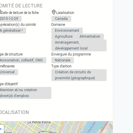
OMITÉ DE LECTURE
Date de lecture de la fiche
Localisation
2015-12-29
Canada
préciation(s) du comité
Domaine
A généraliser !
Environnement
Agriculture
Alimentation
Aménagement,
développement local
pe de structure
Envergure du programme
Association, collectif, ONG
Nationale
néficiaires
Type d’action
Universel
Création de circuits de
proximité (géographique)
pe d’objectif
Maintien et/ou création
direct(e) d’emplois
OCALISATION
+