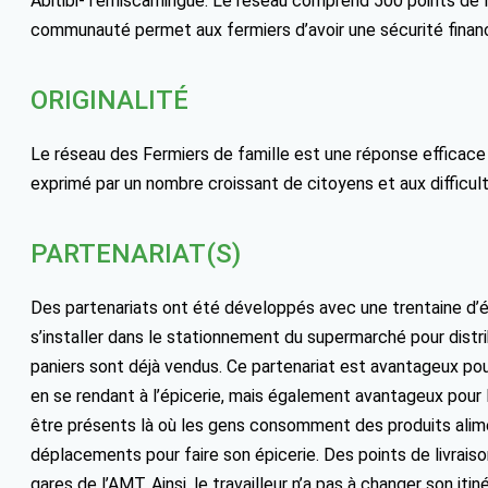
Abitibi-Témiscamingue. Le réseau comprend 500 points de li
communauté permet aux fermiers d’avoir une sécurité financ
ORIGINALITÉ
Le réseau des Fermiers de famille est une réponse efficace
exprimé par un nombre croissant de citoyens et aux difficul
PARTENARIAT(S)
Des partenariats ont été développés avec une trentaine d’é
s’installer dans le stationnement du supermarché pour distribu
paniers sont déjà vendus. Ce partenariat est avantageux pour
en se rendant à l’épicerie, mais également avantageux pour le
être présents là où les gens consomment des produits alimen
déplacements pour faire son épicerie. Des points de livraiso
gares de l’AMT. Ainsi, le travailleur n’a pas à changer son iti