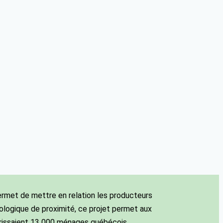
, permet de mettre en relation les producteurs
iologique de proximité, ce projet permet aux
urrissaient 13 000 ménages québécois.