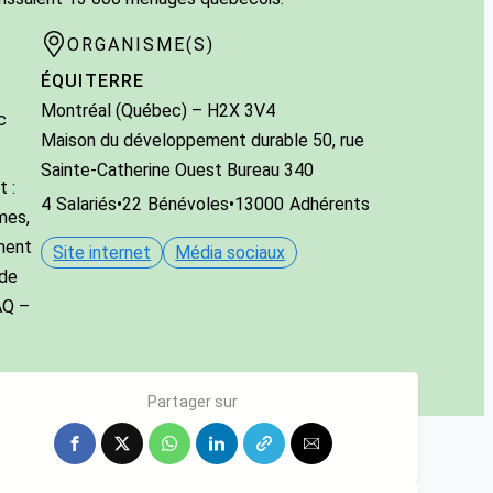
ORGANISME(S)
ÉQUITERRE
Montréal (Québec)
– H2X 3V4
c
Maison du développement durable 50, rue
Sainte-Catherine Ouest Bureau 340
 :
4
Salariés
•
22
Bénévoles
•
13000
Adhérents
mes,
ment
Site internet
Média sociaux
 de
AQ –
Partager sur