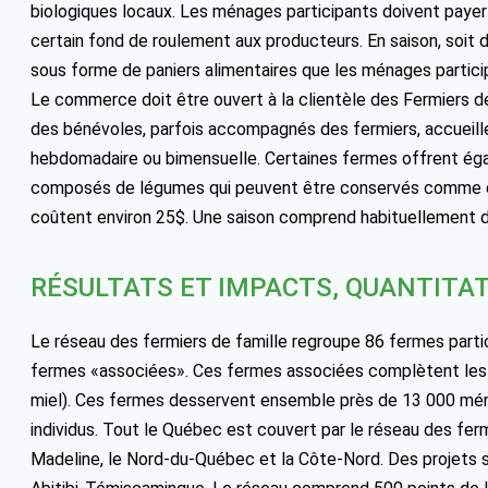
biologiques locaux. Les ménages participants doivent payer à
certain fond de roulement aux producteurs. En saison, soit d
sous forme de paniers alimentaires que les ménages partic
Le commerce doit être ouvert à la clientèle des Fermiers de
des bénévoles, parfois accompagnés des fermiers, accueillen
hebdomadaire ou bimensuelle. Certaines fermes offrent égal
composés de légumes qui peuvent être conservés comme de
coûtent environ 25$. Une saison comprend habituellement de
RÉSULTATS ET IMPACTS, QUANTITAT
Le réseau des fermiers de famille regroupe 86 fermes parti
fermes «associées». Ces fermes associées complètent les p
miel). Ces fermes desservent ensemble près de 13 000 mé
individus. Tout le Québec est couvert par le réseau des fermi
Madeline, le Nord-du-Québec et la Côte-Nord. Des projets