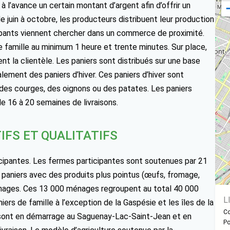
 l’avance un certain montant d’argent afin d’offrir un
e juin à octobre, les producteurs distribuent leur production
ipants viennent chercher dans un commerce de proximité.
 famille au minimum 1 heure et trente minutes. Sur place,
t la clientèle. Les paniers sont distribués sur une base
ement des paniers d’hiver. Ces paniers d’hiver sont
s courges, des oignons ou des patates. Les paniers
 16 à 20 semaines de livraisons.
IFS ET QUALITATIFS
cipantes. Les fermes participantes sont soutenues par 21
aniers avec des produits plus pointus (œufs, fromage,
nages. Ces 13 000 ménages regroupent au total 40 000
L
ers de famille à l’exception de la Gaspésie et les îles de la
Co
 sont en démarrage au Saguenay-Lac-Saint-Jean et en
Po