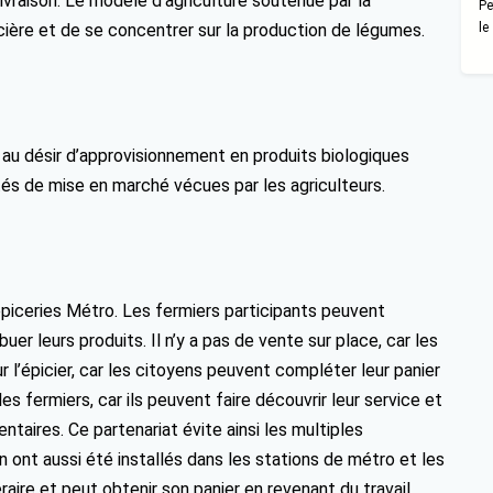
vraison. Le modèle d’agriculture soutenue par la
Pe
ière et de se concentrer sur la production de légumes.
le
 au désir d’approvisionnement en produits biologiques
tés de mise en marché vécues par les agriculteurs.
piceries Métro. Les fermiers participants peuvent
er leurs produits. Il n’y a pas de vente sur place, car les
 l’épicier, car les citoyens peuvent compléter leur panier
s fermiers, car ils peuvent faire découvrir leur service et
taires. Ce partenariat évite ainsi les multiples
n ont aussi été installés dans les stations de métro et les
néraire et peut obtenir son panier en revenant du travail.