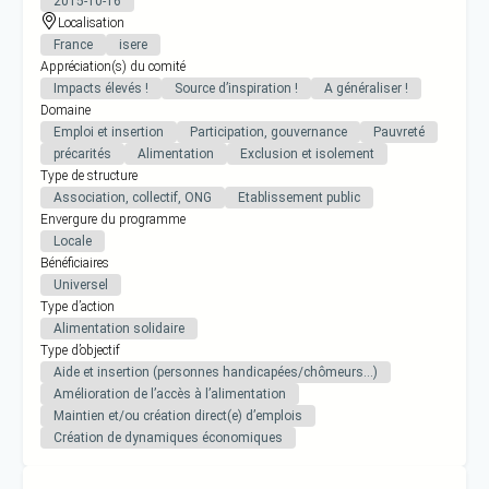
2015-10-16
Localisation
France
isere
Appréciation(s) du comité
Impacts élevés !
Source d’inspiration !
A généraliser !
Domaine
Emploi et insertion
Participation, gouvernance
Pauvreté
précarités
Alimentation
Exclusion et isolement
Type de structure
Association, collectif, ONG
Etablissement public
Envergure du programme
Locale
Bénéficiaires
Universel
Type d’action
Alimentation solidaire
Type d’objectif
Aide et insertion (personnes handicapées/chômeurs…)
Amélioration de l’accès à l’alimentation
Maintien et/ou création direct(e) d’emplois
Création de dynamiques économiques