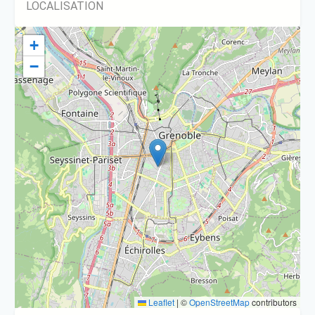
LOCALISATION
+
−
Leaflet
|
©
OpenStreetMap
contributors