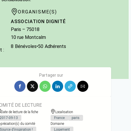
ORGANISME(S)
ASSOCIATION DIGNITÉ
Paris
– 75018
10 rue Montcalm
8
Bénévoles
•
50
Adhérents
 :
Partager sur
OMITÉ DE LECTURE
Date de lecture de la fiche
Localisation
2017-09-13
France
paris
préciation(s) du comité
Domaine
Source d’inspiration !
Logement