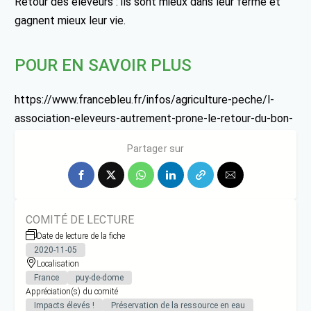
Retour des éleveurs : ils sont mieux dans leur ferme et
gagnent mieux leur vie.
POUR EN SAVOIR PLUS
https://www.francebleu.fr/infos/agriculture-peche/l-
association-eleveurs-autrement-prone-le-retour-du-bon-
sens-paysan-et-ca-marche-1457114556
Partager sur
COMITÉ DE LECTURE
Date de lecture de la fiche
2020-11-05
Localisation
France
puy-de-dome
Appréciation(s) du comité
Impacts élevés !
Préservation de la ressource en eau