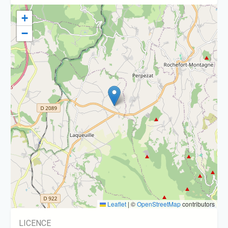
+
−
Leaflet
|
©
OpenStreetMap
contributors
LICENCE