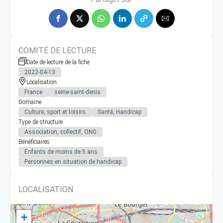
COMITÉ DE LECTURE
Date de lecture de la fiche
2022-04-13
Localisation
France
seine-saint-denis
Domaine
Culture, sport et loisirs
Santé, Handicap
Type de structure
Association, collectif, ONG
Bénéficiaires
Enfants de moins de 5 ans
Personnes en situation de handicap
LOCALISATION
+