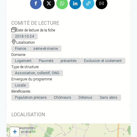
COMITÉ DE LECTURE
Date de lecture de la fiche
2018-10-24
Localisation
France
seine-et-marne
Domaine
Logement
Pauvreté
précarités
Exclusion et isolement
Type de structure
Association, collectif, ONG
Envergure du programme
Locale
Bénéficiaires
Population précaire
Chômeurs
Détenus
Sans abris
LOCALISATION
+