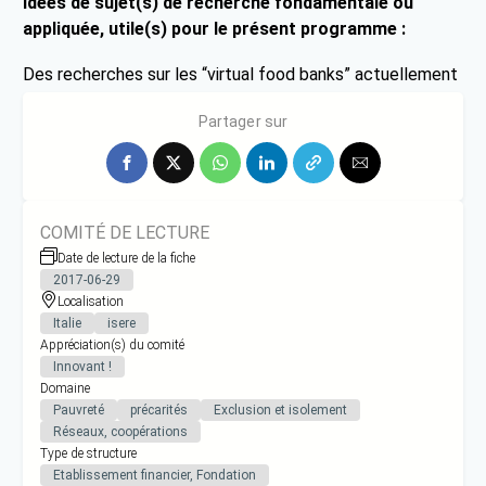
Idées de sujet(s) de recherche fondamentale ou
appliquée, utile(s) pour le présent programme :
Des recherches sur les “virtual food banks” actuellement
utilisées en Europe et leur impact.
Partager sur
COMITÉ DE LECTURE
Date de lecture de la fiche
2017-06-29
Localisation
Italie
isere
Appréciation(s) du comité
Innovant !
Domaine
Pauvreté
précarités
Exclusion et isolement
Réseaux, coopérations
Type de structure
Etablissement financier, Fondation