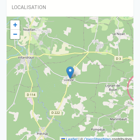
LOCALISATION
+
−
Leaflet
|
©
OpenStreetMap
contributors