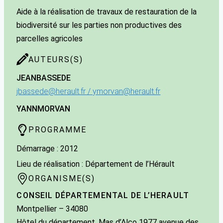
Aide à la réalisation de travaux de restauration de la
biodiversité sur les parties non productives des
parcelles agricoles
AUTEURS(S)
JEAN
BASSEDE
jbassede@herault.fr / ymorvan@herault.fr
YANN
MORVAN
PROGRAMME
Démarrage : 2012
Lieu de réalisation : Département de l’Hérault
ORGANISME(S)
CONSEIL DÉPARTEMENTAL DE L’HERAULT
Montpellier
– 34080
Hôtel du département, Mas d’Alco 1977 avenue des