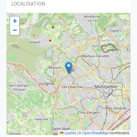
LOCALISATION
+
−
Leaflet
|
©
OpenStreetMap
contributors