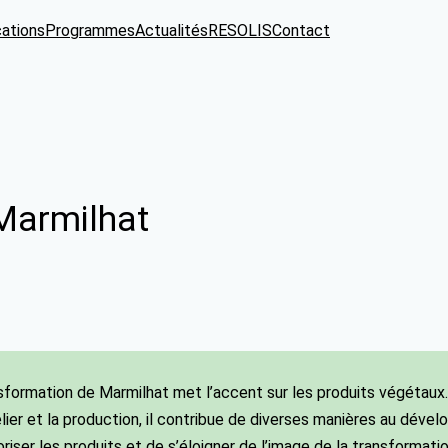
cations
Programmes
Actualités
RESOLIS
Contact
 Marmilhat
nsformation de Marmilhat met l’accent sur les produits végétaux.
elier et la production, il contribue de diverses manières au dév
loriser les produits et de s’éloigner de l’image de la transformat