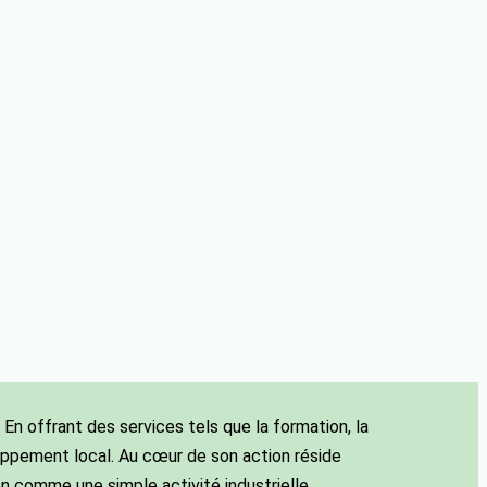
 En offrant des services tels que la formation, la
eloppement local. Au cœur de son action réside
ion comme une simple activité industrielle.