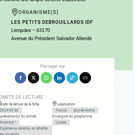
ORGANISME(S)
LES PETITS DEBROUILLARDS IDF
Lempdes
– 63370
Avenue du Président Salvador Allende
Partager sur
OMITÉ DE LECTURE
Date de lecture de la fiche
Localisation
2024-05-20
France
puy-de-dome
préciation(s) du comité
Envergure du programme
Innovant !
Locale
Expérience récente, en attente
de résultats