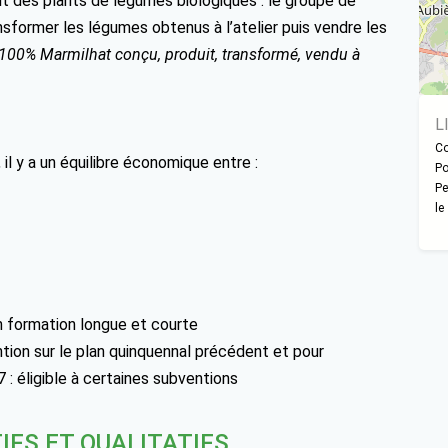
ait des plants de légumes biologiques : le groupe de
sformer les légumes obtenus à l’atelier puis vendre les
100% Marmilhat conçu, produit, transformé, vendu à
L
Co
il y a un équilibre économique entre :
Po
Pe
le
n formation longue et courte
ion sur le plan quinquennal précédent et pour
 : éligible à certaines subventions
IFS ET QUALITATIFS