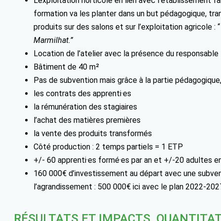
L’exploitation horticole en lien avec l’établissement f
formation va les planter dans un but pédagogique, tran
produits sur des salons et sur l’exploitation agricole : “
Marmilhat.”
Location de l’atelier avec la présence du responsable
Bâtiment de 40 m²
Pas de subvention mais grâce à la partie pédagogique, 
les contrats des apprenti·es
la rémunération des stagiaires
l’achat des matières premières
la vente des produits transformés
Côté production : 2 temps partiels = 1 ETP
+/- 60 apprenti·es formé·es par an et +/-20 adultes e
160 000€ d’investissement au départ avec une subvent
l’agrandissement : 500 000€ ici avec le plan 2022-2027
RÉSULTATS ET IMPACTS, QUANTITAT