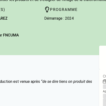
S)
PROGRAMME
AREZ
Démarrage : 2024
ar
FNCUMA
C
roduction est venue après
“de se dire tiens on produit des
Ap