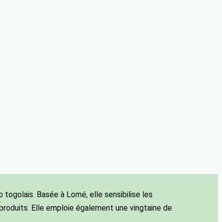
 togolais. Basée à Lomé, elle sensibilise les
 produits. Elle emploie également une vingtaine de