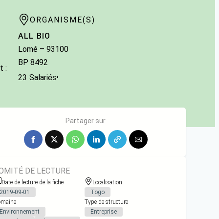
ORGANISME(S)
ALL BIO
Lomé
–
93100
BP 8492
 :
23
Salariés
•
Partager sur
OMITÉ DE LECTURE
Date de lecture de la fiche
Localisation
2019-09-01
Togo
maine
Type de structure
Environnement
Entreprise