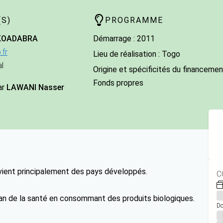
S)
PROGRAMME
KO
ADABRA
Démarrage : 2011
.fr
Lieu de réalisation : Togo
l
Origine et spécificités du financement
Fonds propres
ar
LAWANI Nasser
vient principalement des pays développés.
C
an de la santé en consommant des produits biologiques.
Do