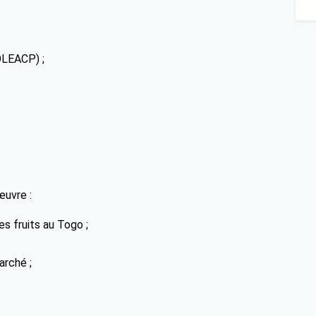
OLEACP) ;
œuvre :
s fruits au Togo ;
arché ;