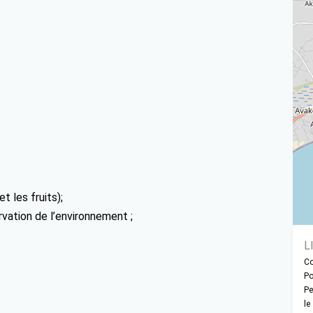
t les fruits);
rvation de l’environnement ;
L
Co
Po
Pe
le