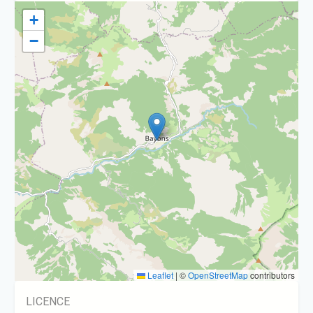
+
−
Leaflet
|
©
OpenStreetMap
contributors
LICENCE