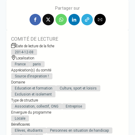
l’espace Icare à Issy-les-Moulineaux et l
Partager sur
COMITÉ DE LECTURE
Date de lecture de la fiche
2014-12-08
Localisation
France
paris
Appréciation(s) du comité
Source d’inspiration !
Domaine
Education et formation
Culture, sport et loisirs
Exclusion et isolement
Type de structure
Association, collectif, ONG
Entreprise
Envergure du programme
Locale
Bénéficiaires
Elèves, étudiants
Personnes en situation de handicap